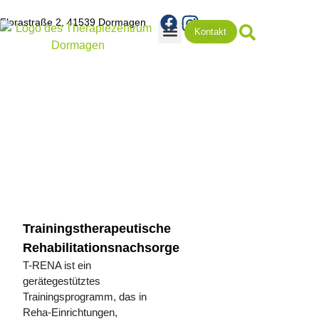
Florastraße 2, 41539 Dormagen
Kontakt
Rezepte & Terminabsage
T-Rena
Trainingstherapeutische
Rehabilitationsnachsorge
T-RENA ist ein
gerätegestütztes
Trainingsprogramm, das in
Reha-Einrichtungen,