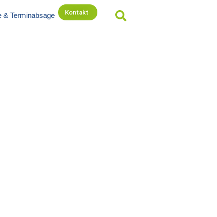
Kontakt
e & Terminabsage
eha für BG* und
it erheblicher Symptomatik
tem
ehandelte Gelenkerkrankungen und Verletzungen:
 Ambulante Physiotherapie und ist eine
nsmaßnahme zur Wiederherstellung der
Verletzungen. Sie kombiniert mehrere