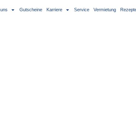
 uns
Gutscheine
Karriere
Service
Vermietung
Rezept
Ambulante R
Privat
Wirbelsäulenerkrankungen m
Operationen am Skelettsys
Prothetischer Gelenkersatz
Amputationen
Operativ oder konservativ b
EAP steht für Erweiterte
ambulante Rehabilitatio
Funktionsfähigkeit nach 